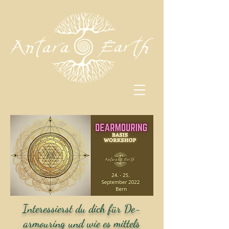
Interessierst du dich für De-
armouring und wie es mittels