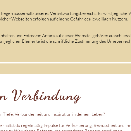
 liegen ausserhalb unseres Verantwortungsbereichs. Es wird jegliche
olcher Webseiten erfolgen auf eigene Gefahr des jeweiligen Nutzers.
Inhalten und Fotos von Antara auf dieser Website, gehören ausschliess
n jeglicher Elemente ist die schriftliche Zustimmung des Urheberrech
in Verbindung​
r Tiefe, Verbundenheit und Inspiration in deinem Leben?
rhältst du regelmäßig Impulse für Verkörperung, Bewusstheit und in
ungen zu Workshops, Retreats und besonderen Begegnungsräumen.