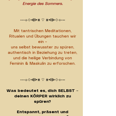
Energie des Sommers.
---⟣⟐⫷⩥⨳ ♡ ⨳⩤⫸⟐⟢-—
Mit tantrischen Meditationen,
Ritualen und Übungen tauchen wir
ein –
uns selbst bewusster zu spüren,
authentisch in Beziehung zu treten,
und die heilige Verbindung von
Feminin & Maskulin zu erforschen.
---⟣⟐⫷⩥⨳ ♡ ⨳⩤⫸⟐⟢-—
Was bedeutet es, dich SELBST –
deinen KÖRPER wirklich zu
spüren?
Entspannt, präsent und